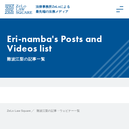
法律事務所ZeLoによる
最先端の法務メディア
Eri-namba's Posts and
Videos list
C
a
難波江梨の記事一覧
t
e
g
o
r
y
取
扱
ZeLo Law Square
難波江梨の記事・ウェビナー一覧
領
域
Z