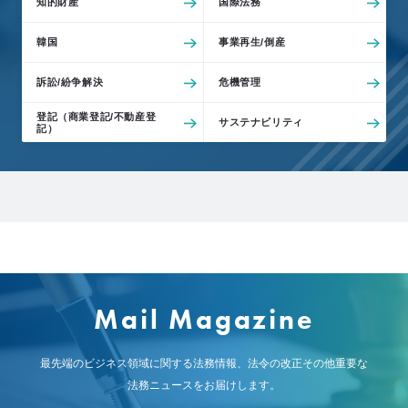
知的財産
国際法務
例
Z
韓国
事業再生/倒産
e
L
訴訟/紛争解決
危機管理
o
登記（商業登記/不動産登
サステナビリティ
M
記）
e
m
b
e
r
’
s
Mail Magazine
S
t
o
最先端のビジネス領域に関する法務情報、
法令の改正その他重要な
r
法務ニュースをお届けします。
y