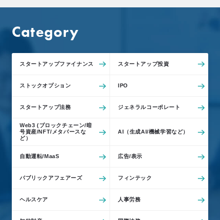
e
L
Category
o
C
l
スタートアップファイナンス
スタートアップ投資
i
e
ストックオプション
IPO
n
t
スタートアップ法務
ジェネラルコーポレート
’
Web3 (ブロックチェーン/暗
s
号資産/NFT/メタバースな
AI（生成AI/機械学習など）
ど）
V
o
自動運転/MaaS
広告/表示
i
c
パブリックアフェアーズ
フィンテック
e
ヘルスケア
人事労務
導
入
事