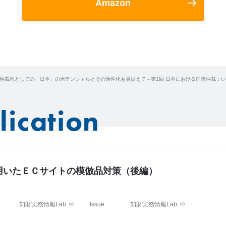
Amazon
 仲裁地としての「日本」のポテンシャルとその活性化も見据えて～第1回 日本における国際仲裁：
lication
用いたＥＣサイトの模倣品対策（後編）
知財実務情報Lab. ®
Issue
知財実務情報Lab. ®