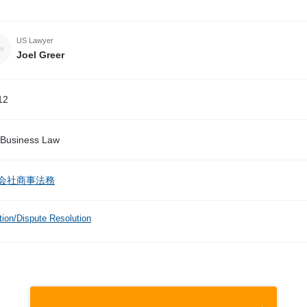
US Lawyer
Joel Greer
12
Business Law
会社商事法務
ation/Dispute Resolution