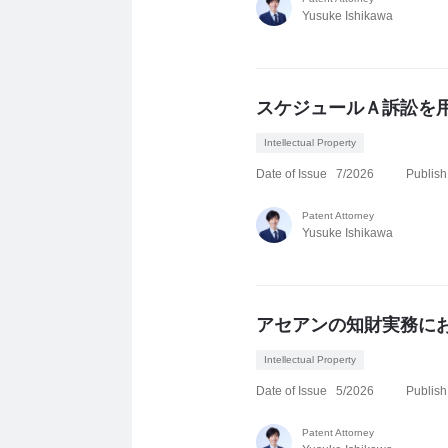
Yusuke Ishikawa
スケジュールＡ訴訟を
Intellectual Property
Date of Issue
7/2026
Publish
Patent Attorney
Yusuke Ishikawa
アセアンの知財実務に
Intellectual Property
Date of Issue
5/2026
Publish
Patent Attorney