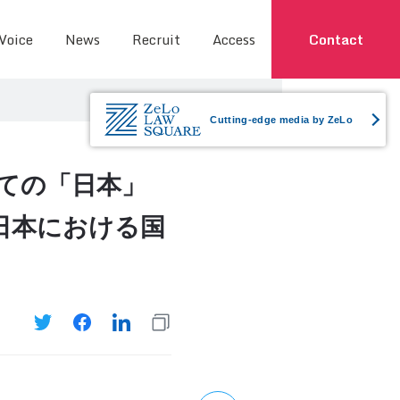
 Voice
News
Recruit
Access
Contact
Cutting-edge media by ZeLo
ての「日本」
日本における国