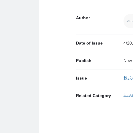
Author
Date of Issue
4/20
Publish
New 
Issue
株式
Litig
Related Category