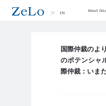
About ZeL
JP
EN
国際仲裁のよ
のポテンシャ
際仲裁：いま