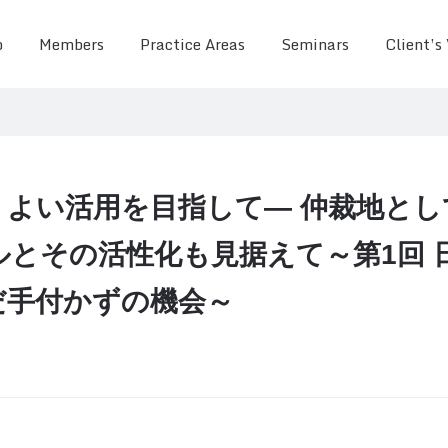
o
Members
Practice Areas
Seminars
Client’s
りよい活用を目指して― 仲裁地とし
ルとその活性化も見据えて～第1回 
だ手付かずの機会～