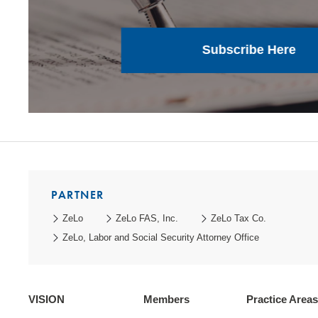
Subscribe Here
PARTNER
ZeLo
ZeLo FAS, Inc.
ZeLo Tax Co.
ZeLo, Labor and Social Security Attorney Office
VISION
Members
Practice Areas