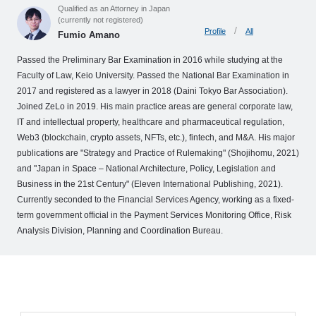
o
Qualified as an Attorney in Japan
(currently not registered)
M
Profile
All
Fumio Amano
e
Passed the Preliminary Bar Examination in 2016 while studying at the
m
Faculty of Law, Keio University. Passed the National Bar Examination in
b
2017 and registered as a lawyer in 2018 (Daini Tokyo Bar Association).
e
Joined ZeLo in 2019. His main practice areas are general corporate law,
r
IT and intellectual property, healthcare and pharmaceutical regulation,
’
Web3 (blockchain, crypto assets, NFTs, etc.), fintech, and M&A. His major
s
publications are "Strategy and Practice of Rulemaking" (Shojihomu, 2021)
S
and "Japan in Space – National Architecture, Policy, Legislation and
t
Business in the 21st Century" (Eleven International Publishing, 2021).
Currently seconded to the Financial Services Agency, working as a fixed-
o
term government official in the Payment Services Monitoring Office, Risk
r
Analysis Division, Planning and Coordination Bureau.
y