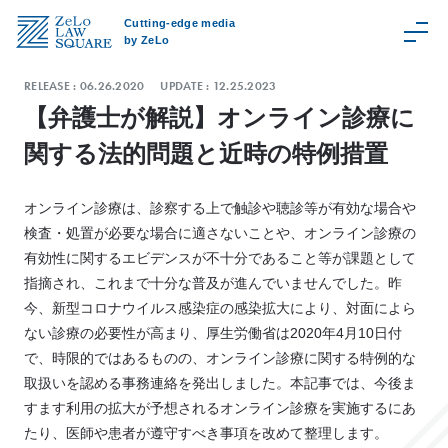
Cutting-edge media
by ZeLo
RELEASE :
06.26.2020
UPDATE :
12.25.2023
【弁護士が解説】オンライン診療に
関する法的問題と近時の特例措置
C
a
オンライン診療は、診察する上で触診や聴診等が有効な場合や
t
検査・処置が必要な場合に適さないことや、オンライン診療の
e
有効性に関するエビデンスが不十分であること等が課題として
g
指摘され、これまで十分な普及が進んでいませんでした。昨
o
今、新型コロナウイルス感染症の感染拡大により、対面によら
r
ない診療の必要性が高まり、厚生労働省は2020年4月10日付
y
で、時限的ではあるものの、オンライン診療に関する特例的な
取扱いを認める事務連絡を発出しました。本記事では、今後ま
Z
すます利用の拡大が予想されるオンライン診療を実施するにあ
e
たり、医師や患者が遵守すべき事項を改めて整理します。
L