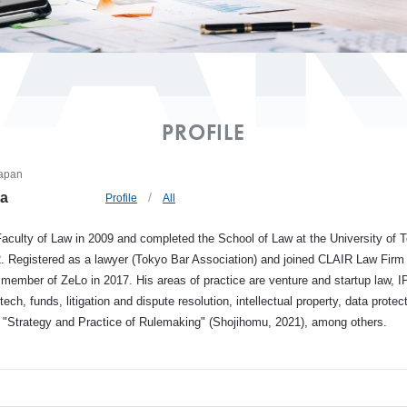
TA
PROFILE
Japan
da
Profile
All
aculty of Law in 2009 and completed the School of Law at the University of 
. Registered as a lawyer (Tokyo Bar Association) and joined CLAIR Law Firm 
ember of ZeLo in 2017. His areas of practice are venture and startup law, I
ech, funds, litigation and dispute resolution, intellectual property, data protect
e "Strategy and Practice of Rulemaking" (Shojihomu, 2021), among others.