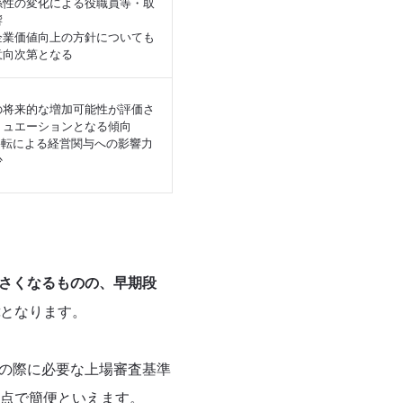
係性の変化による役職員等・取
響
企業価値向上の方針についても
意向次第となる
の将来的な増加可能性が評価さ
リュエーションとなる傾向
移転による経営関与への影響力
少
さくなるものの、早期段
となります。
Oの際に必要な上場審査基準
点で簡便といえます。