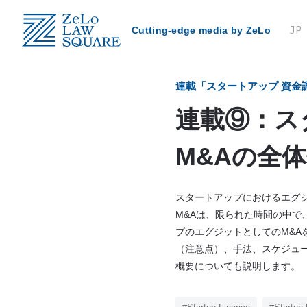
JP
Cutting-edge media by ZeLo
Category
連載「スタートアップ 資金
ZeLo Client’s Voice
連載⑨：ス
M&Aの全
ZeLo Member’s Story
スタートアップにおけるエグジ
M&Aは、限られた時間の中で
プのエグジットとしてのM&A
（注意点）、手法、スケジュ
概要についても説明します。