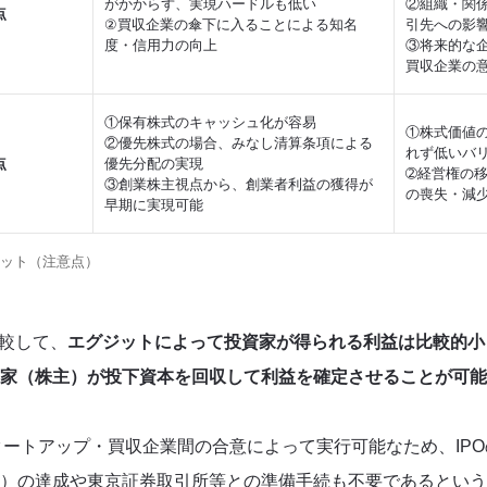
がかからず、実現ハードルも低い
②組織・関
点
②買収企業の傘下に入ることによる知名
引先への影
度・信用力の向上
③将来的な
買収企業の
①保有株式のキャッシュ化が容易
①株式価値
②優先株式の場合、みなし清算条項による
れず低いバ
点
優先分配の実現
➁経営権の
③創業株主視点から、創業者利益の獲得が
の喪失・減
早期に実現可能
リット（注意点）
比較して、
エグジットによって投資家が得られる利益は比較的小
家（株主）が投下資本を回収して利益を確定させることが可能
タートアップ・買収企業間の合意によって実行可能なため、IP
）の達成や東京証券取引所等との準備手続も不要であるという