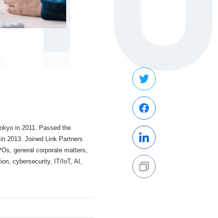
RT
Tokyo in 2011. Passed the
in 2013. Joined Link Partners
POs, general corporate matters,
ion, cybersecurity, IT/IoT, AI,