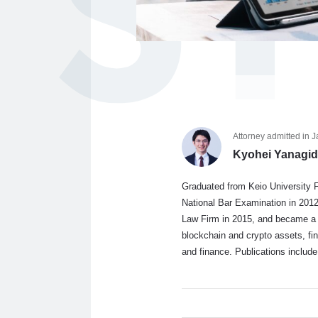
S
Attorney admitted in 
Kyohei Yanagi
Graduated from Keio University F
National Bar Examination in 2012
Law Firm in 2015, and became a m
blockchain and crypto assets, fint
and finance. Publications includ