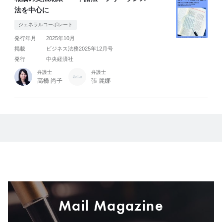
法を中心に
ジェネラルコーポレート
発行年月
2025年10月
掲載
ビジネス法務2025年12月号
発行
中央経済社
弁護士
弁護士
高橋 尚子
張 麗娜
Mail Magazine