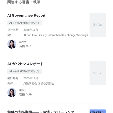
関連する著書・執筆
AI Governance Report
AI（生成AI/機械学習など）
発行年月
2025年11月
発行
AI and Law Society International Exchange Working Group
弁護士
高橋 尚子
AI ガバナンスレポート
AI（生成AI/機械学習など）
発行年月
2025年11月
発行
AI法研究会 国際交流部会
弁護士
高橋 尚子
報酬の支払期限――下請法・フリーランス