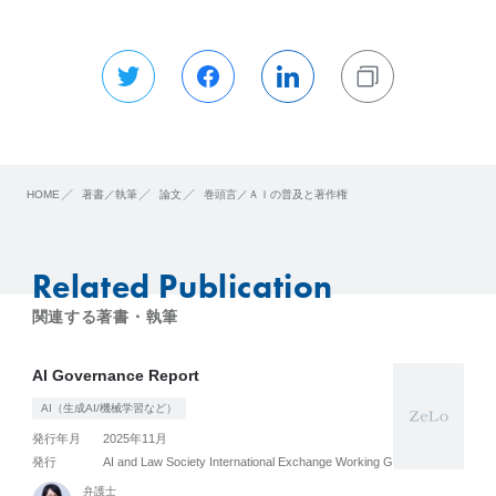
HOME
著書／執筆
論文
巻頭言／ＡＩの普及と著作権
Related Publication
関連する著書・執筆
AI Governance Report
AI（生成AI/機械学習など）
発行年月
2025年11月
発行
AI and Law Society International Exchange Working Group
弁護士