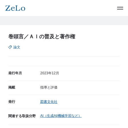
巻頭言／ＡＩの普及と著作権
論文
発行年月
2023年12月
掲載
指導と評価
発行
図書文化社
AI（生成AI/機械学習など）
関連する取扱分野