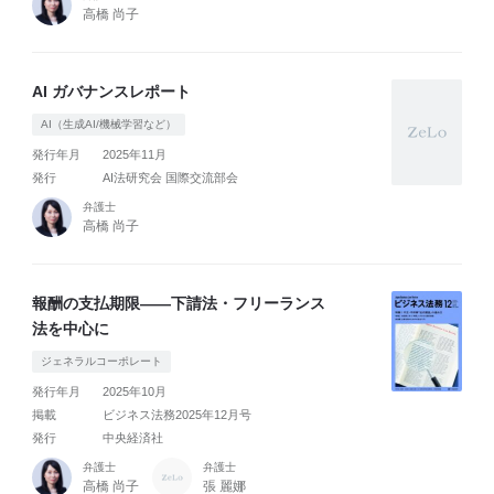
高橋 尚子
AI ガバナンスレポート
AI（生成AI/機械学習など）
発行年月
2025年11月
発行
AI法研究会 国際交流部会
弁護士
高橋 尚子
報酬の支払期限――下請法・フリーランス
法を中心に
ジェネラルコーポレート
発行年月
2025年10月
掲載
ビジネス法務2025年12月号
発行
中央経済社
弁護士
弁護士
高橋 尚子
張 麗娜