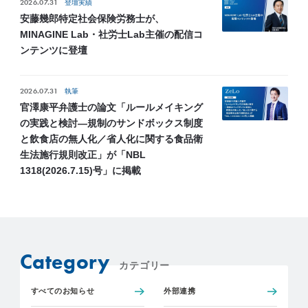
2026.07.31
登壇実績
安藤幾郎特定社会保険労務士が、
MINAGINE Lab・社労士Lab主催の配信コ
ンテンツに登壇
2026.07.31
執筆
官澤康平弁護士の論文「ルールメイキング
の実践と検討―規制のサンドボックス制度
と飲食店の無人化／省人化に関する食品衛
生法施行規則改正」が「NBL
1318(2026.7.15)号」に掲載
Category
カテゴリー
すべてのお知らせ
外部連携