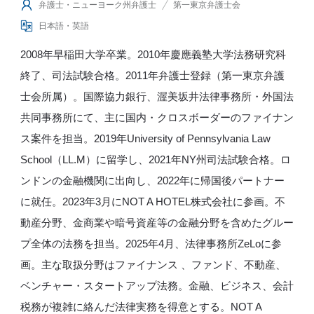
弁護士・ニューヨーク州弁護士
第一東京弁護士会
日本語・英語
2008年早稲田大学卒業。2010年慶應義塾大学法務研究科
終了、司法試験合格。2011年弁護士登録（第一東京弁護
士会所属）。国際協力銀行、渥美坂井法律事務所・外国法
共同事務所にて、主に国内・クロスボーダーのファイナン
ス案件を担当。2019年University of Pennsylvania Law
School（LL.M）に留学し、2021年NY州司法試験合格。ロ
ンドンの金融機関に出向し、2022年に帰国後パートナー
に就任。2023年3月にNOT A HOTEL株式会社に参画。不
動産分野、金商業や暗号資産等の金融分野を含めたグルー
プ全体の法務を担当。2025年4月、法律事務所ZeLoに参
画。主な取扱分野はファイナンス 、ファンド、不動産、
ベンチャー・スタートアップ法務。金融、ビジネス、会計
税務が複雑に絡んだ法律実務を得意とする。NOT A