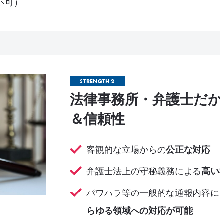
不可）
STRENGTH 2
法律事務所・弁護士だ
＆信頼性
客観的な立場からの
公正な対応
弁護士法上の守秘義務による
高い
パワハラ等の一般的な通報内容に
らゆる領域への対応が可能