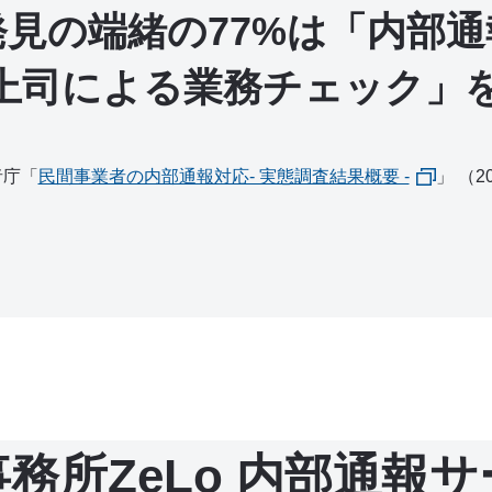
発見の端緒の77%は「内部通
上司による業務チェック」
者庁「
民間事業者の内部通報対応‐ 実態調査結果概要 ‐
」 （2
務所ZeLo 内部通報