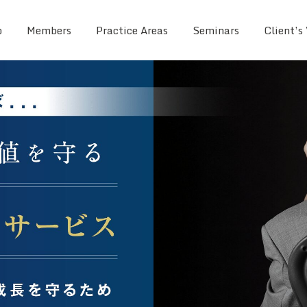
o
Members
Practice Areas
Seminars
Client’s