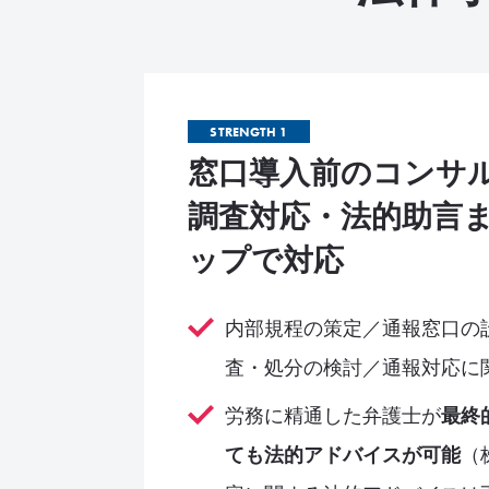
STRENGTH 1
窓口導入前のコンサ
調査対応・法的助言
ップで対応
内部規程の策定／通報窓口の
査・処分の検討／通報対応に
労務に精通した弁護士が
最終
ても法的アドバイスが可能
（