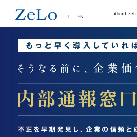
About ZeL
JP
EN