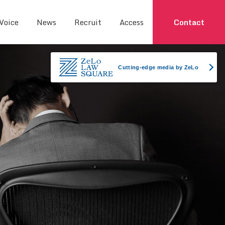
 Voice
News
Recruit
Access
Contact
Cutting-edge media by ZeLo