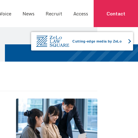
 Voice
News
Recruit
Access
Contact
Cutting-edge media by ZeLo