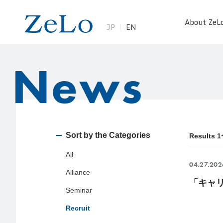
About ZeL
JP
EN
News
Sort by the Categories
Results 
All
04.27.202
Alliance
「キャ
Seminar
Recruit