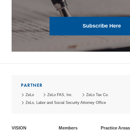
Subscribe Here
PARTNER
ZeLo
ZeLo FAS, Inc.
ZeLo Tax Co.
ZeLo, Labor and Social Security Attorney Office
VISION
Members
Practice Areas