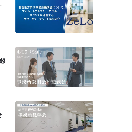
ア
・懇
せ