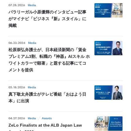
07.28.2026
Media
パラリーガル小原優輝のインタビュー記事
がマイナビ「ビジネス『新』スタイル」に
掲載
06.23.2026
Media
松原崇弘弁護士が、日本経済新聞の「賃金
プレミアム3割、転職の『神器』AIスキル ホ
ワイトカラーで顕著」と題する記事にてコ
メントを提供
05.18.2026
Media
真下敬太弁護士がテレビ番組「おはよう日
本」に出演
04.27.2026
Media
Awards
ZeLo Finalists at the ALB Japan Law