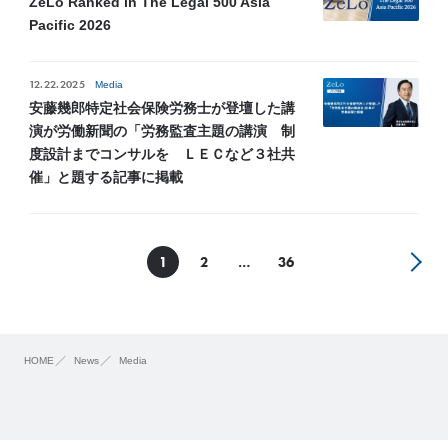
ZeLo Ranked in The Legal 500 Asia
Pacific 2026
12.22.2025
Media
安藤幾郎特定社会保険労務士が登壇した講
演が労働新聞の「労務監査主題の講演 制
度設計までコンサルを ＬＥＣなど３社共
催」と題する記事に掲載
1
2
…
36
HOME
News
Media