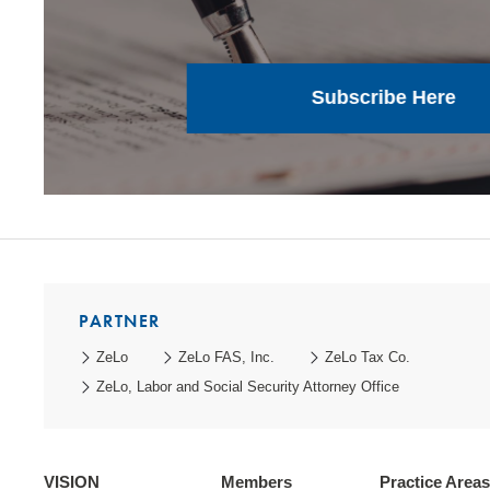
Subscribe Here
PARTNER
ZeLo
ZeLo FAS, Inc.
ZeLo Tax Co.
ZeLo, Labor and Social Security Attorney Office
VISION
Members
Practice Areas