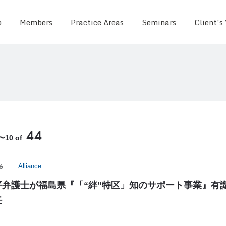
o
Members
Practice Areas
Seminars
Client’s
44
1〜10 of
6
Alliance
平弁護士が福島県『「“絆”特区」知のサポート事業』有
任