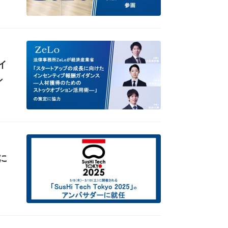
イ
シ
ーに