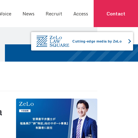
 Voice
News
Recruit
Access
Contact
Cutting-edge media by ZeLo
識