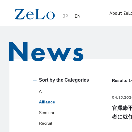
About ZeL
JP
EN
News
Sort by the Categories
Results 
All
04.15.202
Alliance
官澤康
Seminar
者に就
Recruit