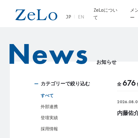
ZeLoについ
メ
JP
EN
て
ー
News
お知らせ
676
カテゴリーで絞り込む
全
すべて
2026.08.0
外部連携
内藤佑介
登壇実績
採用情報