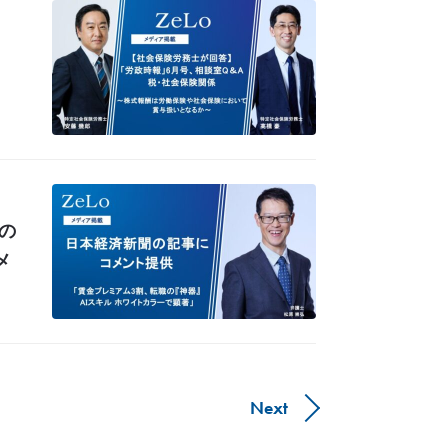
の
メ
Next