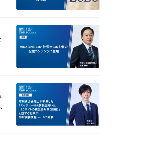
主
サ
.