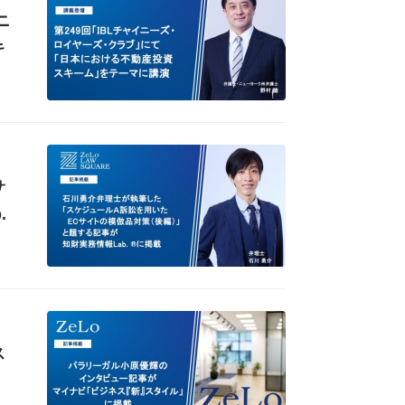
ニ
キ
サ
.
ス