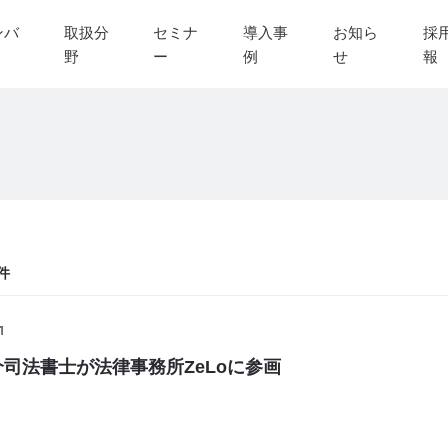
ンバ
取扱分
セミナ
導入事
お知ら
採
野
ー
例
せ
報
件
1
司法書士が法律事務所ZeLoに参画