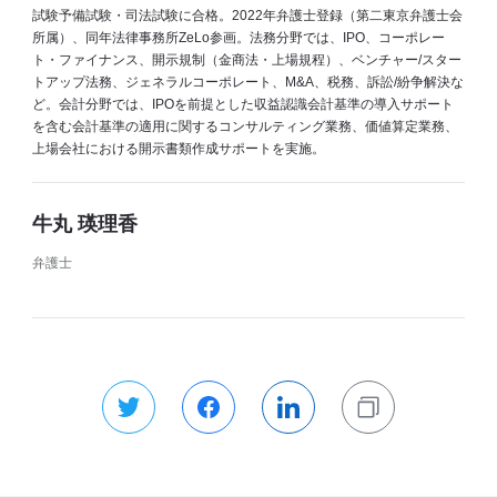
試験予備試験・司法試験に合格。2022年弁護士登録（第二東京弁護士会
所属）、同年法律事務所ZeLo参画。法務分野では、IPO、コーポレー
ト・ファイナンス、開示規制（金商法・上場規程）、ベンチャー/スター
トアップ法務、ジェネラルコーポレート、M&A、税務、訴訟/紛争解決な
ど。会計分野では、IPOを前提とした収益認識会計基準の導入サポート
を含む会計基準の適用に関するコンサルティング業務、価値算定業務、
上場会社における開示書類作成サポートを実施。
牛丸 瑛理香
弁護士