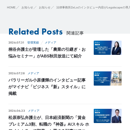
HOME
お知らせ
お知らせ
法律事務所ZeLoのインタビュー内容がLegalscapeの
Related Posts
関連記事
2026.07.31
登壇実績
メディア
桐谷弁護士が登壇した「農業の引継ぎ・お
悩みセミナー」がABS秋田放送にて紹介
2026.07.28
メディア
パラリーガル小原優輝のインタビュー記事
がマイナビ「ビジネス『新』スタイル」に
掲載
2026.06.23
メディア
松原崇弘弁護士が、日本経済新聞の「賃金
プレミアム3割、転職の『神器』AIスキル ホ