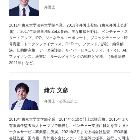
弁護士
2011年東京大学法科大学院卒業。2013年弁護士登録（東京弁護士会所
属）。2017年法律事務所ZeLo参画。主な取扱分野は、ベンチャー・ス
タートアップ、IPO、ジェネラルコーポレート、ブロックチェーン・暗
号資産・トークンファイナンス、FinTech、ファンド、訴訟・紛争解
決、知的財産権、データ保護法、サイバーセキュリティ、IT・IoT、AI、
ファイナンス。著書に『ルールメイキングの戦略と実務』（商事法務、
2021年）など。
緒方 文彦
弁護士・公認会計士
2013年東京大学文学部卒業、2014年公認会計士試験合格。2015年より
有限責任監査法人トーマツで勤務し、ベンチャー支援に軸足を置く旧ト
ータルサービス事業部に所属。2021年2月まで上場会社監査、IPO準備
会社監査、国内籍・海外籍を含むファンド監査等に従事。並行して司法