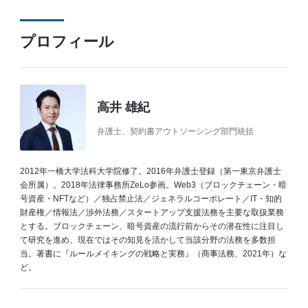
プロフィール
高井 雄紀
弁護士、契約書アウトソーシング部門統括
2012年一橋大学法科大学院修了。2016年弁護士登録（第一東京弁護士
会所属）。2018年法律事務所ZeLo参画。Web3（ブロックチェーン・暗
号資産・NFTなど）／独占禁止法／ジェネラルコーポレート／IT・知的
財産権／情報法／渉外法務／スタートアップ支援法務を主要な取扱業務
とする。ブロックチェーン、暗号資産の流行前からその潜在性に注目し
て研究を進め、現在ではその知見を活かして当該分野の法務を多数担
当。著書に『ルールメイキングの戦略と実務』（商事法務、2021年）な
ど。