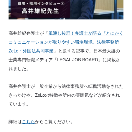
高井雄紀弁護士が「
風通し抜群！弁護士が語る『とにかく
コミュニケーションが取りやすい職場環境』法律事務所
ZeLo・外国法共同事業
」と題する記事で、日本最大級の
士業専門転職メディア「LEGAL JOB BOARD」に掲載さ
れました。
高井弁護士が一般企業から法律事務所へ転職活動をされた
きっかけや、ZeLoの特徴や所内の雰囲気などが紹介され
ています。
詳細は
こちら
からご覧ください。