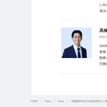
に向
係法
髙橋
特定
20
業務
勤務
労務
HOME
News
News
安藤幾郎特定社会保険労務士と髙