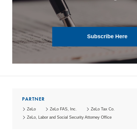
Subscribe Here
PARTNER
ZeLo
ZeLo FAS, Inc.
ZeLo Tax Co.
ZeLo, Labor and Social Security Attorney Office