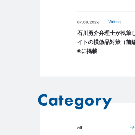
07.08.2026
Writing
石川勇介弁理士が執筆
イトの模倣品対策（前編
®に掲載
Category
All