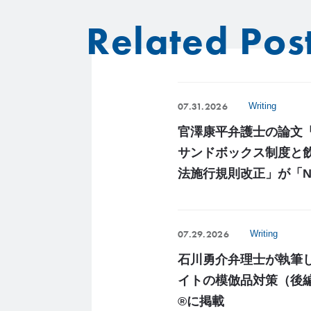
Related Pos
07.31.2026
Writing
官澤康平弁護士の論文
サンドボックス制度と
法施行規則改正」が「NBL 
07.29.2026
Writing
石川勇介弁理士が執筆
イトの模倣品対策（後編
®に掲載