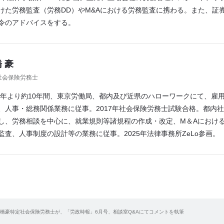
けた労務監査（労務DD）やM&Aにおける労務監査に携わる。また、証
令のアドバイスをする。
 豪
社会保険労務士
09年より約10年間、東京労働局、都内及び近県のハローワークにて、雇
、人事・総務関係業務に従事。2017年社会保険労務士試験合格。都内
し、労務相談を中心に、就業規則等諸規程の作成・改定、M＆Aにおける
監査、人事制度の設計等の業務に従事。2025年法律事務所ZeLo参画。
橋豪特定社会保険労務士が、「労政時報」6月号、相談室Q&Aにてコメントを執筆