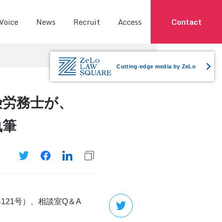
 Voice
News
Recruit
Access
Contact
Cutting-edge media by ZeLo
険労務士が、
執筆
21号）、相談室Q＆A