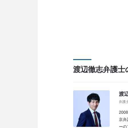
渡辺徹志弁護士
渡辺
弁護
20
京弁
ーのフ