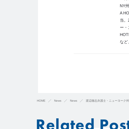
NY
A 
当。
ー・
HO
など
HOME
News
News
渡辺徹志弁護士・ニューヨーク州弁護
Related Pos