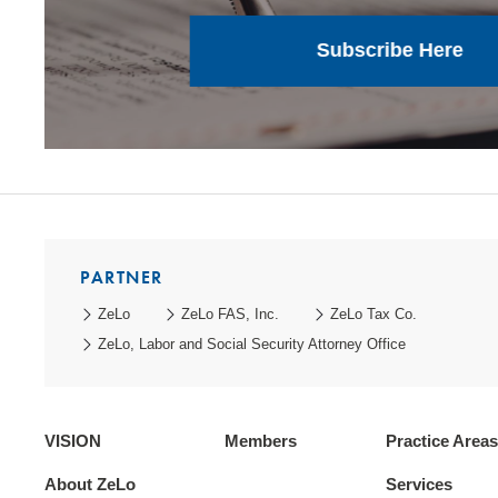
Subscribe Here
PARTNER
ZeLo
ZeLo FAS, Inc.
ZeLo Tax Co.
ZeLo, Labor and Social Security Attorney Office
VISION
Members
Practice Areas
About ZeLo
Services