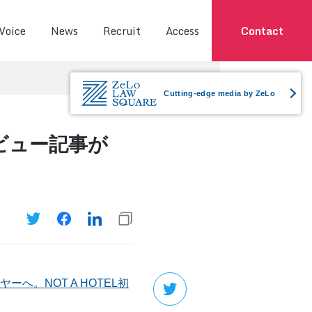
 Voice
News
Recruit
Access
Contact
Cutting-edge media by ZeLo
ビュー記事が
へ。NOT A HOTEL初