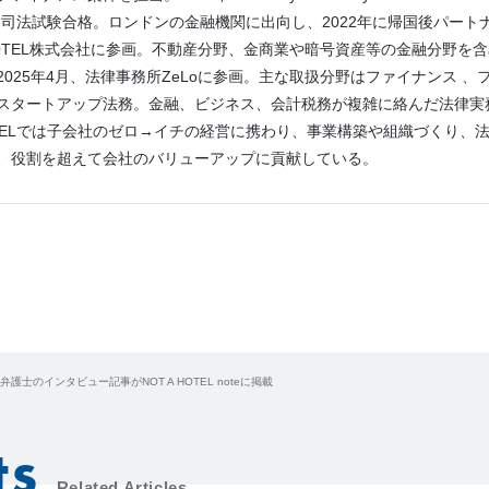
州司法試験合格。ロンドンの金融機関に出向し、2022年に帰国後パートナー
HOTEL株式会社に参画。不動産分野、金商業や暗号資産等の金融分野を
2025年4月、法律事務所ZeLoに参画。主な取扱分野はファイナンス 、
スタートアップ法務。金融、ビジネス、会計税務が複雑に絡んだ法律実務
TELでは子会社のゼロ→イチの経営に携わり、事業構築や組織づくり、
、役割を超えて会社のバリューアップに貢献している。
士のインタビュー記事がNOT A HOTEL noteに掲載
ts
Related Articles