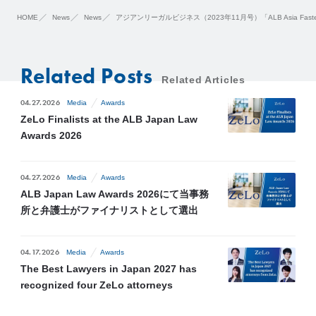
HOME
News
News
アジアンリーガルビジネス（2023年11月号）「ALB Asia Fastest
Related Posts
Related Articles
04.27.2026
Media
Awards
ZeLo Finalists at the ALB Japan Law
Awards 2026
04.27.2026
Media
Awards
ALB Japan Law Awards 2026にて当事務
所と弁護士がファイナリストとして選出
04.17.2026
Media
Awards
The Best Lawyers in Japan 2027 has
recognized four ZeLo attorneys