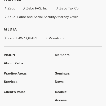
ZeLo
ZeLo FAS, Inc.
ZeLo Tax Co.
ZeLo, Labor and Social Security Attorney Office
MEDIA
ZeLo LAW SQUARE
Valuationz
VISION
Members
About ZeLo
Practice Areas
Seminars
Services
News
Client’s Voice
Recruit
Access