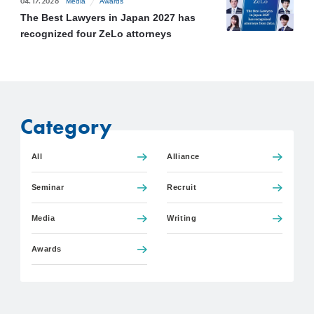
04.17.2026
Media
Awards
The Best Lawyers in Japan 2027 has
recognized four ZeLo attorneys
Category
All
Alliance
Seminar
Recruit
Media
Writing
Awards