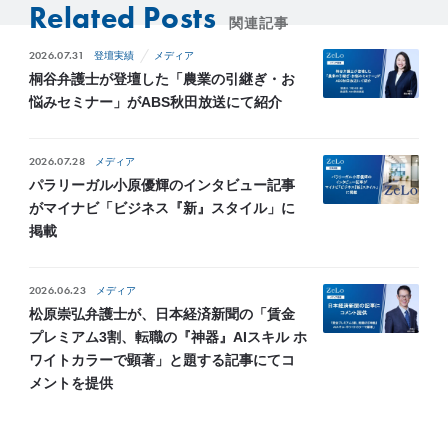
Related Posts
関連記事
2026.07.31
登壇実績
メディア
桐谷弁護士が登壇した「農業の引継ぎ・お
悩みセミナー」がABS秋田放送にて紹介
2026.07.28
メディア
パラリーガル小原優輝のインタビュー記事
がマイナビ「ビジネス『新』スタイル」に
掲載
2026.06.23
メディア
松原崇弘弁護士が、日本経済新聞の「賃金
プレミアム3割、転職の『神器』AIスキル ホ
ワイトカラーで顕著」と題する記事にてコ
メントを提供