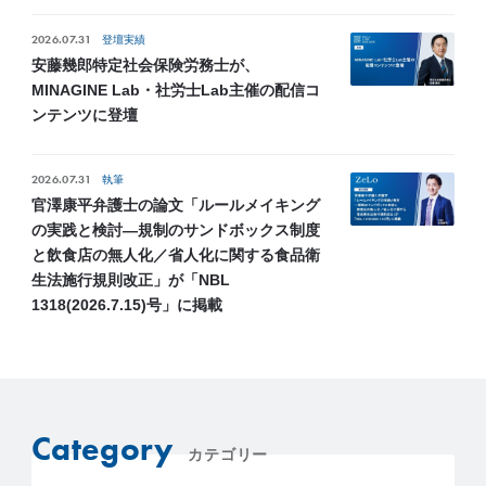
2026.07.31
登壇実績
安藤幾郎特定社会保険労務士が、
MINAGINE Lab・社労士Lab主催の配信コ
ンテンツに登壇
2026.07.31
執筆
官澤康平弁護士の論文「ルールメイキング
の実践と検討―規制のサンドボックス制度
と飲食店の無人化／省人化に関する食品衛
生法施行規則改正」が「NBL
1318(2026.7.15)号」に掲載
Category
カテゴリー