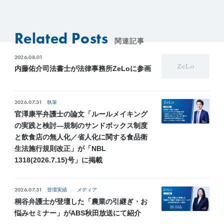
Related Posts
関連記事
2026.08.01
内藤佑介司法書士が法律事務所ZeLoに参画
2026.07.31
執筆
官澤康平弁護士の論文「ルールメイキング
の実践と検討―規制のサンドボックス制度
と飲食店の無人化／省人化に関する食品衛
生法施行規則改正」が「NBL
1318(2026.7.15)号」に掲載
2026.07.31
登壇実績
メディア
桐谷弁護士が登壇した「農業の引継ぎ・お
悩みセミナー」がABS秋田放送にて紹介