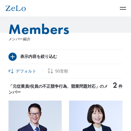
Members
メンバー紹介
表示内容を絞り込む
デフォルト
50音順
2
「元従業員/役員の不正競争行為、競業問題対応」のメ
件
ンバー