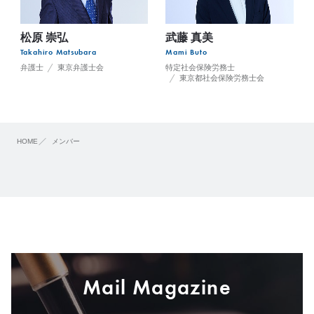
松原 崇弘
武藤 真美
Takahiro Matsubara
Mami Buto
弁護士
東京弁護士会
特定社会保険労務士
東京都社会保険労務士会
HOME
メンバー
Mail Magazine