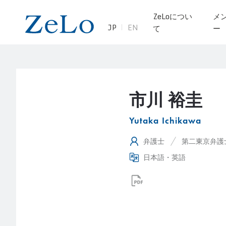
ZeLoについ
メ
JP
EN
て
ー
市川 裕圭
Yutaka Ichikawa
弁護士
第二東京弁護
日本語・英語