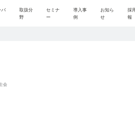
ンバ
取扱分
セミナ
導入事
お知ら
採
野
ー
例
せ
報
士会