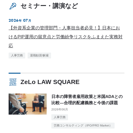
セミナー・講演など
2026
07
年
月
【外資系企業の管理部門・人事担当者必見！】日本にお
けるPIP運用の留意点と労働紛争リスクをふまえた実務対
応
人事労務
退職勧奨/解雇
ZeLo LAW SQUARE
日本の障害者雇用政策と米国ADAとの
比較―合理的配慮義務と今後の課題
2026年06月
人事労務
労務コンサルティング（IPO/PRO Market）