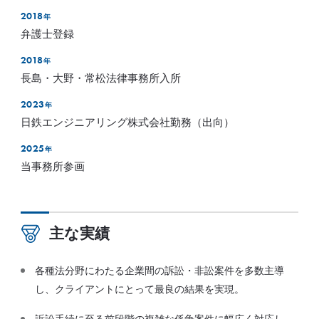
2018
年
弁護士登録
2018
年
長島・大野・常松法律事務所入所
2023
年
日鉄エンジニアリング株式会社勤務（出向）
2025
年
当事務所参画
主な実績
各種法分野にわたる企業間の訴訟・非訟案件を多数主導
し、クライアントにとって最良の結果を実現。
訴訟手続に至る前段階の複雑な係争案件に幅広く対応し、